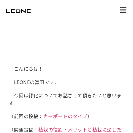
ホーム
サービス
施工事例
スタッフブログ
店舗情報
お問合せ
こんにちは！
LEONEの冨田です。
今回は緑化についてお話させて頂きたいと思いま
す。
（前回の投稿：
カーポートのタイプ
）
（関連投稿：
植栽の役割・メリットと植栽に適した