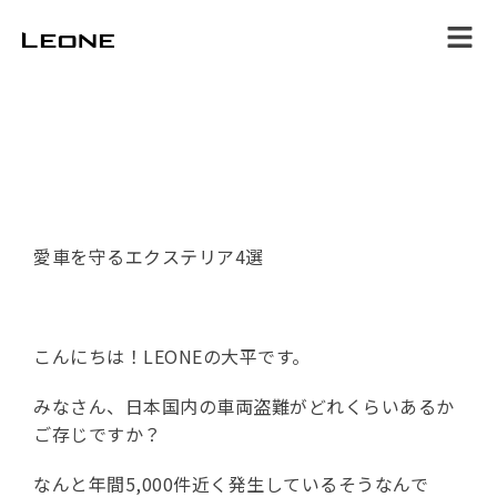
ホーム
サービス
施工事例
スタッフブログ
店舗情報
お問合せ
愛車を守るエクステリア4選
こんにちは！LEONEの大平です。
みなさん、日本国内の車両盗難がどれくらいあるか
ご存じですか？
なんと年間5,000件近く発生しているそうなんで