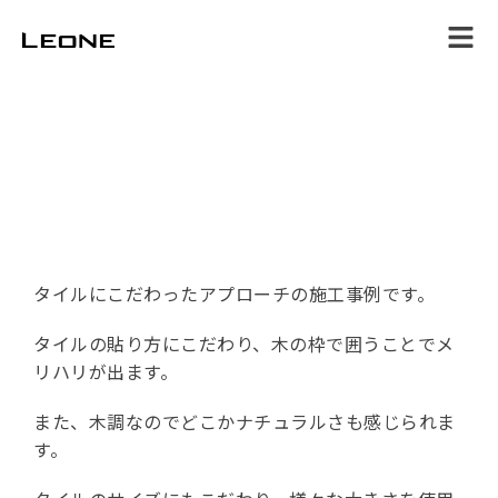
ホーム
サービス
施工事例
スタッフブログ
店舗情報
お問合せ
タイルにこだわったアプローチの施工事例です。
タイルの貼り方にこだわり、木の枠で囲うことでメ
リハリが出ます。
また、木調なのでどこかナチュラルさも感じられま
す。