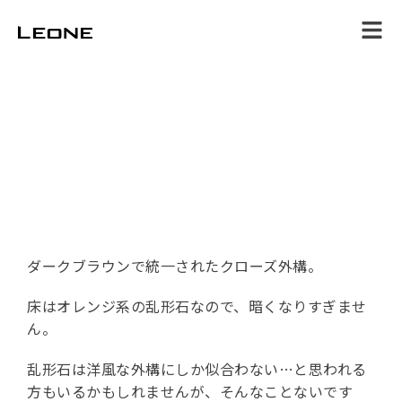
ホーム
サービス
施工事例
スタッフブログ
店舗情報
お問合せ
ダークブラウンで統一されたクローズ外構。
床はオレンジ系の乱形石なので、暗くなりすぎませ
ん。
乱形石は洋風な外構にしか似合わない…と思われる
方もいるかもしれませんが、そんなことないです