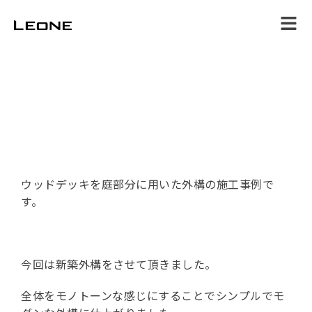
ホーム
サービス
施工事例
スタッフブログ
店舗情報
お問合せ
ウッドデッキを庭部分に用いた外構の施工事例で
す。
今回は新築外構をさせて頂きました。
全体をモノトーンな感じにすることでシンプルでモ